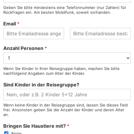
m
e
a
Geben Sie bitte mindestens eine Telefonnummer (nur Zahlen) für
e
r
m
Rückfragen ein. Am besten Mobilfunk, soweit vorhanden.
V
e
o
Email
*
r
n
a
m
E
E
e
-
-
Anzahl Personen
*
M
M
a
a
i
i
l
l
Wenn Sie Kinder in Ihrer Reisegruppe haben, machen Sie bitte
-
b
nachfolgend Angaben zum Alter der Kinder.
A
e
d
s
Sind Kinder in der Reisegruppe?
r
t
e
ä
s
t
s
i
e
g
Wenn keine Kinder in der Reisegruppe sind, lassen Sie dieses Feld
e
frei. Ansonsten geben Sie die Anzahl der Kinder und deren Alter
n
an.
Bringen Sie Haustiere mit?
*
Nein