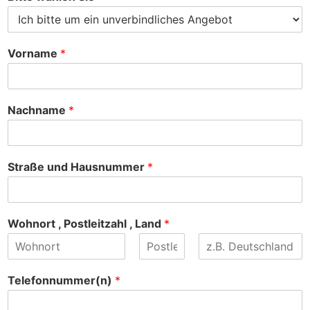
Vorname
*
Nachname
*
Straße und Hausnummer
*
Wohnort , Postleitzahl , Land
*
V
Z
N
o
w
a
Telefonnummer(n)
*
r
e
c
n
i
h
a
t
n