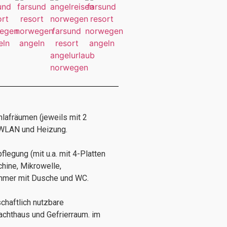
hlafräumen (jeweils mit 2
, WLAN und Heizung.
legung (mit u.a. mit 4-Platten
hine, Mikrowelle,
mmer mit Dusche und WC.
chaftlich nutzbare
chthaus und Gefrierraum. im