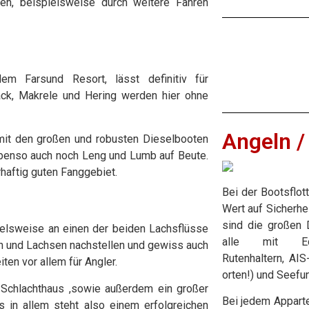
en, beispielsweise durch weitere Fähren
m Farsund Resort, lässt definitiv für
ck, Makrele und Hering werden hier ohne
Angeln /
mit den großen und robusten Dieselbooten
benso auch noch Leng und Lumb auf Beute.
aftig guten Fanggebiet.
Bei der Bootsflot
Wert auf Sicherhe
sind die großen
ielsweise an einen der beiden Lachsflüsse
alle mit Echo
n und Lachsen nachstellen und gewiss auch
Rutenhaltern, AI
iten vor allem für Angler.
orten!) und Seefu
-Schlachthaus ,sowie außerdem ein großer
Bei jedem Apparte
s in allem steht also einem erfolgreichen