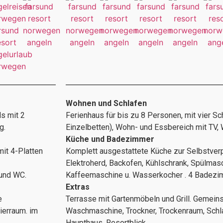
Wohnen und Schlafen
ls mit 2
Ferienhaus für bis zu 8 Personen, mit vier Sc
g.
Einzelbetten), Wohn- und Essbereich mit TV
Küche und Badezimmer
mit 4-Platten
Komplett ausgestattete Küche zur Selbstverpf
Elektroherd, Backofen, Kühlschrank, Spülmasc
und WC.
Kaffeemaschine u. Wasserkocher . 4 Badezi
Extras
e
Terrasse mit Gartenmöbeln und Grill. Gemeins
ierraum. im
Waschmaschine, Trockner, Trockenraum, Schla
Haupthaus. Resortblick.