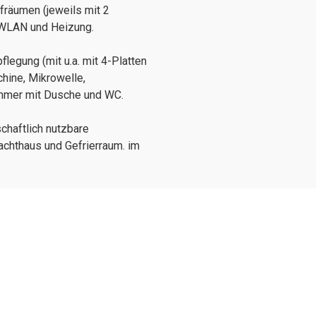
afräumen (jeweils mit 2
, WLAN und Heizung.
legung (mit u.a. mit 4-Platten
hine, Mikrowelle,
mmer mit Dusche und WC.
chaftlich nutzbare
chthaus und Gefrierraum. im