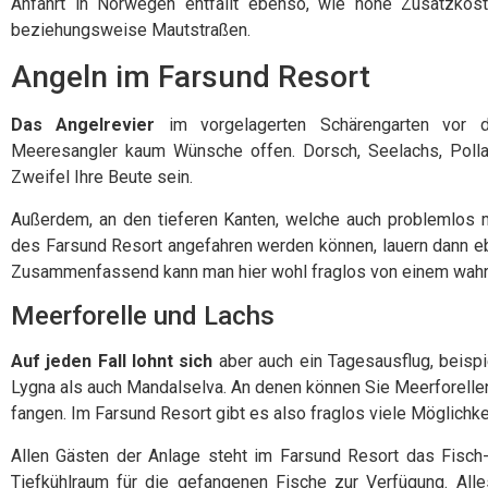
Anfahrt in Norwegen entfällt ebenso, wie hohe Zusatzkost
beziehungsweise Mautstraßen.
Angeln im Farsund Resort
Das Angelrevier
im vorgelagerten Schärengarten vor de
Meeresangler kaum Wünsche offen. Dorsch, Seelachs, Polla
Zweifel Ihre Beute sein.
Außerdem, an den tieferen Kanten, welche auch problemlos 
des Farsund Resort angefahren werden können, lauern dann e
Zusammenfassend kann man hier wohl fraglos von einem wahrh
Meerforelle und Lachs
Auf jeden Fall lohnt sich
aber auch ein Tagesausflug, beisp
Lygna als auch Mandalselva. An denen können Sie Meerforelle
fangen. Im Farsund Resort gibt es also fraglos viele Möglichke
Allen Gästen der Anlage steht im Farsund Resort das Fisch
Tiefkühlraum für die gefangenen Fische zur Verfügung. Alle