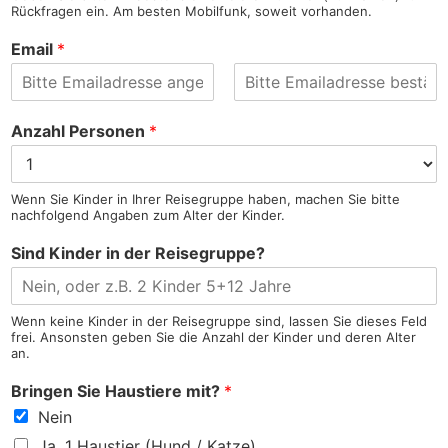
e
r
m
Rückfragen ein. Am besten Mobilfunk, soweit vorhanden.
V
e
o
Email
*
r
n
a
m
E
E
e
-
-
Anzahl Personen
*
M
M
a
a
i
i
l
l
Wenn Sie Kinder in Ihrer Reisegruppe haben, machen Sie bitte
-
b
nachfolgend Angaben zum Alter der Kinder.
A
e
d
s
Sind Kinder in der Reisegruppe?
r
t
e
ä
s
t
s
i
e
g
Wenn keine Kinder in der Reisegruppe sind, lassen Sie dieses Feld
e
frei. Ansonsten geben Sie die Anzahl der Kinder und deren Alter
n
an.
Bringen Sie Haustiere mit?
*
Nein
Ja, 1 Haustier (Hund / Katze)