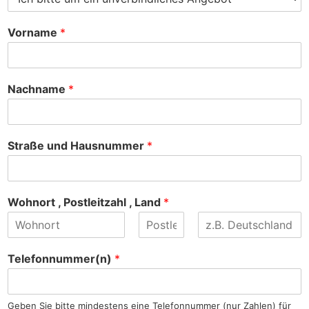
Vorname
*
Nachname
*
Straße und Hausnummer
*
Wohnort , Postleitzahl , Land
*
V
Z
N
o
w
a
Telefonnummer(n)
*
r
e
c
n
i
h
a
t
n
m
e
a
Geben Sie bitte mindestens eine Telefonnummer (nur Zahlen) für