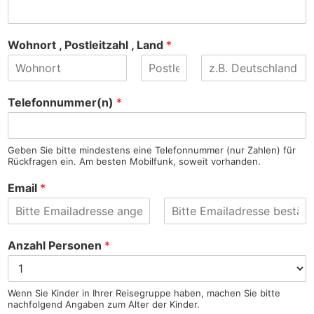
Wohnort , Postleitzahl , Land
*
V
Z
N
o
w
a
Telefonnummer(n)
*
r
e
c
n
i
h
a
t
n
m
e
a
Geben Sie bitte mindestens eine Telefonnummer (nur Zahlen) für
e
r
m
Rückfragen ein. Am besten Mobilfunk, soweit vorhanden.
V
e
o
Email
*
r
n
a
m
E
E
e
-
-
Anzahl Personen
*
M
M
a
a
i
i
l
l
Wenn Sie Kinder in Ihrer Reisegruppe haben, machen Sie bitte
-
b
nachfolgend Angaben zum Alter der Kinder.
A
e