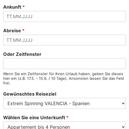
d
s
Ankunft
*
r
t
e
ä
s
t
s
i
e
g
e
Abreise
*
n
Oder Zeitfenster
Wenn Sie ein Zeitfenster für Ihren Urlaub haben, geben Sie dieses
hier ein (z.B. 17.5. - 15.6. / 10 Tage). Ansonsten lassen Sie das Feld
frei.
Gewünschtes Reiseziel
Wählen Sie eine Unterkunft
*