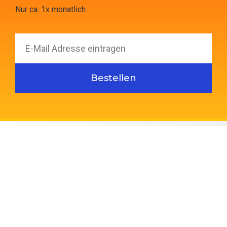
Nur ca. 1x monatlich.
Bestellen
PARTNER
INFO
Fjord Line
Impressum
Color Line
AGB
Smyril Line
Datenschutzerklärung
Stena Line
Services
Finnlines
Reiseversicherung